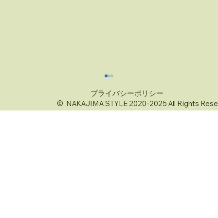
プライバシーポリシー
© NAKAJIMA STYLE 2020-2025 All Rights Rese
7月27日は「スイカの日」夏の横綱スイカ
の日を楽しむ方法