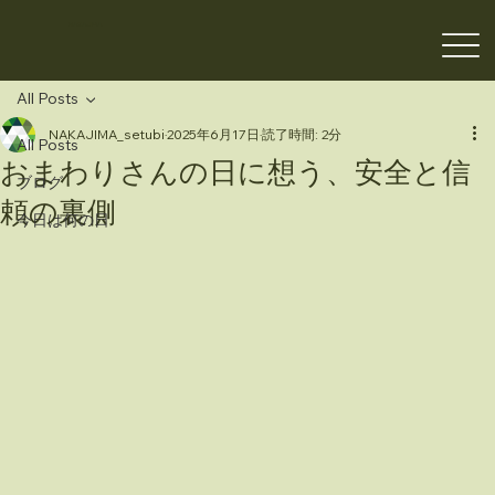
NAKAJIMA
All Posts
NAKAJIMA_setubi
2025年6月17日
読了時間: 2分
All Posts
おまわりさんの日に想う、安全と信
ブログ
頼の裏側
今日は何の日