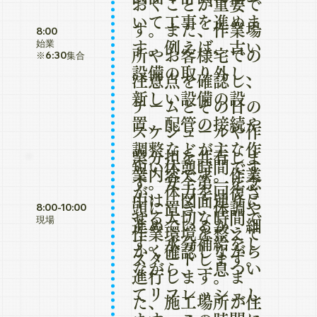
おくことが重要で
いて工事を進めま
す。また、作業場
8:00
始業
す。例えば、古い
所やお客様宅での
※6:30集合
設備の取り外し、
注意点を確認し、
新しい設備の設
チームとその日の
置、配管の接続や
スケジュールや作
調整などが主な作
業分担を共有しま
短い休憩時間です
業内容です。作業
す。安全第一を念
が、体力を回復さ
中は、図面通りに
頭に置き、体調や
8:00-10:00
せる大切な時間で
現場
進めているか、細
作業環境を整えて
す。水分補給をし
かく確認しながら
スタートします。
ながら、一息つい
進行します。ま
てリフレッシュし
た、施工場所が住