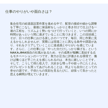
仕事のやりがいや面白さは？
集合住宅の給湯器設置作業を進める中で、配管の接続や細かな調整
を丁寧にこなし、最後に保温材をしっかりと巻き付けて仕上げる一
連の工程を、リズムよく勢いをつけて行っていくと、いつの間にか
時間があっという間に過ぎていることに気づきます。この没頭感こ
そが、日々の仕事における楽しさの一つです。毎日、同じ作業に見
えるかもしれませんが、実際には現場ごとに異なる条件や課題があ
り、それをクリアしていくことに達成感とやりがいを感じていま
す。さらに、この仕事には「やった分だけしっかり稼げる」という
NAKAJIMA独自の社風があるため、その成果が報酬に直結する点
もモチベーションの一つです。努力が正当に評価される環境で、働
けば働くほど手ごたえを感じられるのは、本当に嬉しいことです。
そして、こうして得た収入で、大好きな甥っ子や姪っ子にたくさん
のプレゼントを買ってあげられることは、何よりも自分にとっての
幸せの源です。子供たちの笑顔を見るたびに、頑張って良かったと
思える瞬間が増えていきます。