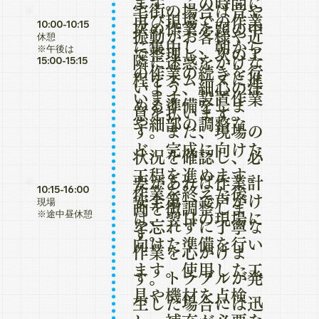
ます。この時間に
宅街の場合は音や
再び現場での作業
10:00-10:15
次の作業を頭の中
振動がお客様や近
休憩
に集中し、朝から
※午後は
で整理し、次の工
隣に迷惑をかけな
15:00-15:15
の作業の続きを行
程をスムーズに進
いよう、細心の注
います。設置作業
める準備をしま
意を払います。
や細部の調整な
す。また、現場の
ど、完成に向けた
状況を確認し、必
工程を進めます。
要があれば作業計
10:15-16:00
作業を終えた後
安全第一で声がけ
現場
画を微調整しま
※途中昼休憩
は、翌日の現場に
を忘れずに丁寧な
す。
向けた準備を行い
作業を心がけま
ます。使用した工
す。トラブルが発
具や機材を点検
生した場合には迅