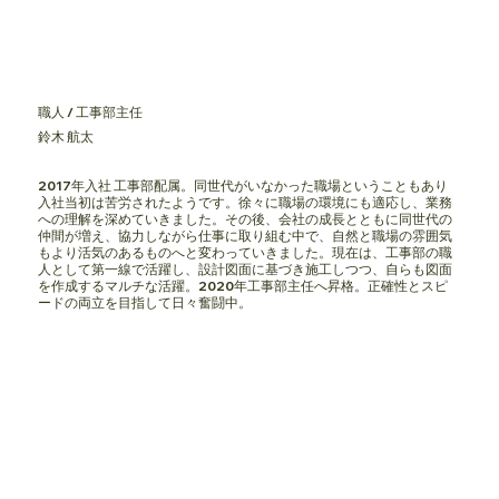
職人 / 工事部主任
鈴木 航太
2017年入社 工事部配属。同世代がいなかった職場ということもあり
入社当初は苦労されたようです。徐々に職場の環境にも適応し、業務
への理解を深めていきました。その後、会社の成長とともに同世代の
仲間が増え、協力しながら仕事に取り組む中で、自然と職場の雰囲気
もより活気のあるものへと変わっていきました。現在は、工事部の職
人として第一線で活躍し、設計図面に基づき施工しつつ、自らも図面
を作成するマルチな活躍。2020年工事部主任へ昇格。正確性とスピ
ードの両立を目指して日々奮闘中。