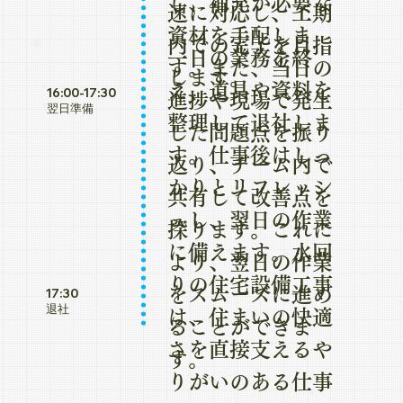
し、補充が必要な
速に対応し、工期
資材を手配しま
内での完了を目指
一日の業務を終
す。また、当日の
します。
え、道具や資料を
16:00-17:30
進捗や現場で発生
翌日準備
整理して退社しま
した問題点を振り
す。仕事後はしっ
返り、チーム内で
かりとリフレッシ
共有して改善点を
ュし、翌日の作業
探ります。これに
に備えます。水回
より、翌日の作業
りの住宅設備工事
をスムーズに進め
17:30
退社
は、住まいの快適
ることができま
さを直接支えるや
す。
りがいのある仕事