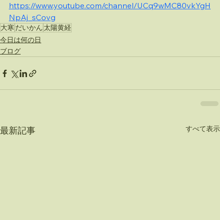
https://www.youtube.com/channel/UCq9wMC80vkYgH
NpAj_sCovg
大寒
だいかん
太陽黄経
今日は何の日
ブログ
すべて表示
最新記事