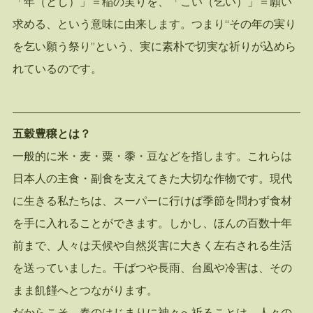
「年（とし）」＝稲の実りを、「こい（乞い）」＝願い
求める、という意味に由来します。つまり“その年の実り
を乞い願う祭り”という、実に素朴で切実な祈りが込めら
れているのです。
五穀豊穣とは？
一般的に米・麦・粟・黍・豆などを指します。これらは
日本人の主食・副食を支えてきた大切な作物です。現代
に生きる私たちは、スーパーに行けば季節を問わず食材
を手に入れることができます。しかし、ほんの百数十年
前まで、人々は天候や自然災害に大きく左右される生活
を送っていました。干ばつや長雨、台風や冷害は、その
まま飢饉へとつながります。
だからこそ、春のはじまりに神々へ祈ることは、人々の