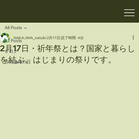
NAKAJIMA
All Posts
NAKAJIMA_setubi
2月17日
読了時間: 4分
All Posts
2月17日・祈年祭とは？国家と暮らし
ブログ
を結ぶ、はじまりの祭りです。
今日は何の日