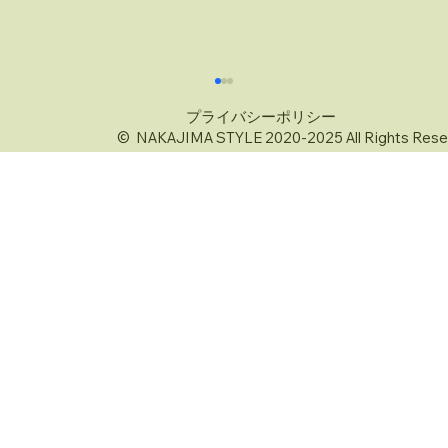
プライバシーポリシー
© NAKAJIMA STYLE 2020-2025 All Rights Rese
7月27日は「スイカの日」夏の横綱スイカ
の日を楽しむ方法