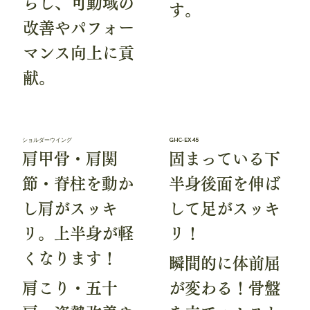
らし、可動域の
す。
改善やパフォー
マンス向上に貢
献。
ショルダーウイング
GHC-EX45
肩甲骨・肩関
固まっている下
節・脊柱を動か
半身後面を伸ば
し肩がスッキ
して足がスッキ
リ。上半身が軽
リ！
くなります！
瞬間的に体前屈
肩こり・五十
が変わる！骨盤