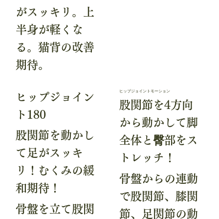
がスッキリ。上
半身が軽くな
る。猫背の改善
期待。
ヒップジョイントモーション
ヒップジョイン
股関節を4方向
ト180
から動かして脚
股関節を動かし
全体と臀部をス
て足がスッキ
トレッチ！
リ！むくみの緩
骨盤からの連動
和期待！
で股関節、膝関
骨盤を立て股関
節、足関節の動