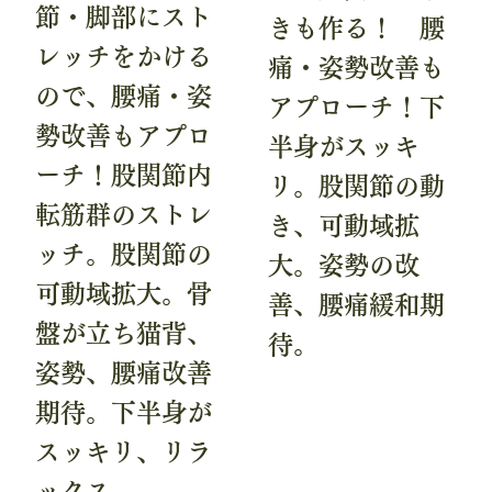
節・脚部にスト
きも作る！ 腰
レッチをかける
痛・姿勢改善も
ので、腰痛・姿
アプローチ！下
勢改善もアプロ
半身がスッキ
ーチ！股関節内
リ。股関節の動
転筋群のストレ
き、可動域拡
ッチ。股関節の
大。姿勢の改
可動域拡大。骨
善、腰痛緩和期
盤が立ち猫背、
待。
姿勢、腰痛改善
期待。下半身が
スッキリ、リラ
ックス。