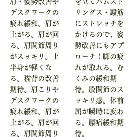
肩・姿勢改善や
を立てハムスト
デスクワークの
リングス・殿筋
疲れ緩和。肩が
にストレッチを
上がる。肩が回
かけるので、姿
る。肩関節周り
勢改善にもアプ
がスッキリ。上
ローチ！脚の疲
半身が軽くな
れが取れる。む
る。猫背の改善
くみの緩和期
期待。肩こりや
待。股関節のス
デスクワークの
ッキリ感。体前
疲れ緩和。肩が
屈が瞬時に変わ
上がる。肩が回
る。腰痛緩和期
る。肩関節周り
待。