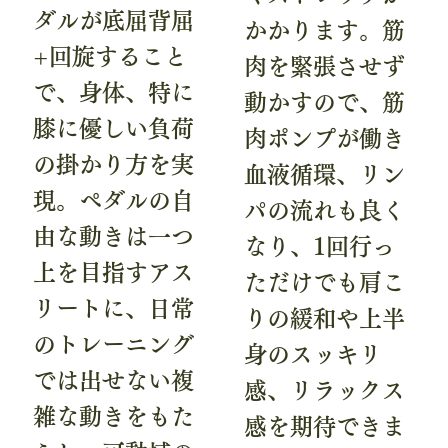
ダルが底屈背屈
かかります。筋
+回旋すること
肉を緊張させず
で、身体、特に
動かすので、筋
膝に優しい負荷
肉ポンプが働き
の掛かり方を実
血液循環、リン
現。ペダルの自
パの流れも良く
由な動きは一つ
なり、1回行っ
上を目指すアス
ただけでも肩こ
リートに、日常
りの緩和や上半
のトレーニング
身のスッキリ
では出せない複
感、リラックス
雑な動きをもた
感を期待できま