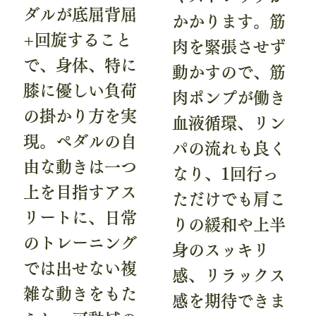
ダルが底屈背屈
かかります。筋
+回旋すること
肉を緊張させず
で、身体、特に
動かすので、筋
膝に優しい負荷
肉ポンプが働き
の掛かり方を実
血液循環、リン
現。ペダルの自
パの流れも良く
由な動きは一つ
なり、1回行っ
上を目指すアス
ただけでも肩こ
リートに、日常
りの緩和や上半
のトレーニング
身のスッキリ
では出せない複
感、リラックス
雑な動きをもた
感を期待できま