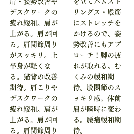
肩・姿勢改善や
を立てハムスト
デスクワークの
リングス・殿筋
疲れ緩和。肩が
にストレッチを
上がる。肩が回
かけるので、姿
る。肩関節周り
勢改善にもアプ
がスッキリ。上
ローチ！脚の疲
半身が軽くな
れが取れる。む
る。猫背の改善
くみの緩和期
期待。肩こりや
待。股関節のス
デスクワークの
ッキリ感。体前
疲れ緩和。肩が
屈が瞬時に変わ
上がる。肩が回
る。腰痛緩和期
る。肩関節周り
待。