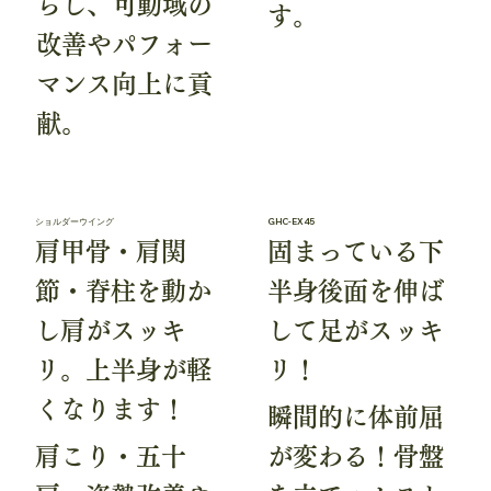
らし、可動域の
す。
改善やパフォー
マンス向上に貢
献。
ショルダーウイング
GHC-EX45
肩甲骨・肩関
固まっている下
節・脊柱を動か
半身後面を伸ば
し肩がスッキ
して足がスッキ
リ。上半身が軽
リ！
くなります！
瞬間的に体前屈
肩こり・五十
が変わる！骨盤