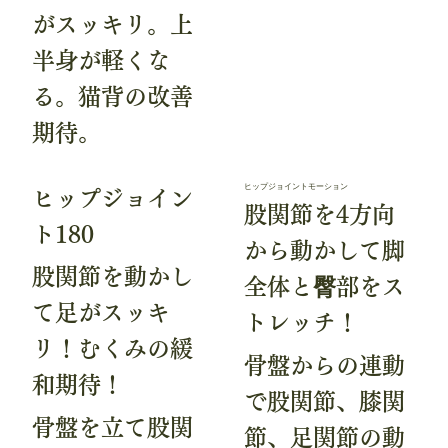
がスッキリ。上
半身が軽くな
る。猫背の改善
期待。
ヒップジョイントモーション
ヒップジョイン
股関節を4方向
ト180
から動かして脚
股関節を動かし
全体と臀部をス
て足がスッキ
トレッチ！
リ！むくみの緩
骨盤からの連動
和期待！
で股関節、膝関
骨盤を立て股関
節、足関節の動