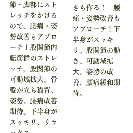
節・脚部にスト
きも作る！ 腰
レッチをかける
痛・姿勢改善も
ので、腰痛・姿
アプローチ！下
勢改善もアプロ
半身がスッキ
ーチ！股関節内
リ。股関節の動
転筋群のストレ
き、可動域拡
ッチ。股関節の
大。姿勢の改
可動域拡大。骨
善、腰痛緩和期
盤が立ち猫背、
待。
姿勢、腰痛改善
期待。下半身が
スッキリ、リラ
ックス。