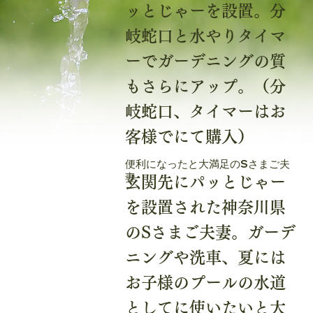
ッとじゃーを設置。分
岐蛇口と水やりタイマ
ーでガーデニングの質
もさらにアップ。（分
岐蛇口、タイマーはお
客様でにて購入）
便利になったと大満足のSさまご夫
妻
玄関先にパッとじゃー
を設置された神奈川県
のSさまご夫妻。ガーデ
ニングや洗車、夏には
お子様のプールの水道
としてに使いたいと大