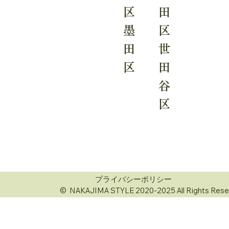
田
区
区
墨
世
田
田
区
谷
区
プライバシーポリシー
© NAKAJIMA STYLE 2020-2025 All Rights Rese