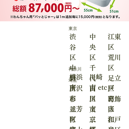
​東京
中
江東
渋
央
区
谷
区
荒川
区
千
区
中
​神奈川
川崎
横浜
代
足立
野
​埼玉
市 etc
市
所沢
吉
戸
田
区
区
市
川
田
区
葛飾
杉
三芳
市
市
文
区
並
町
三
和
京
江戸
区