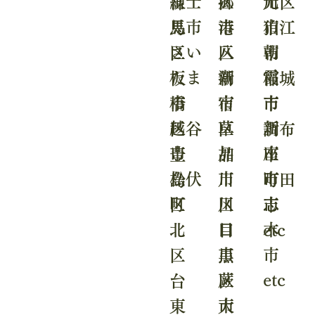
富士
郷
光
区
川区
練
見市
市
市
港
狛江
馬
さい
八
朝
区
市
区
たま
潮
霞
新
稲城
板
市
市
市
宿
市
橋
越谷
草
新
区
調布
区
市
加
座
品
市
豊
松伏
市
市
川
町田
島
町
川
志
区
市
区
口
木
目
etc
北
市
市
黒
区
蕨
etc
区
台
市
大
東