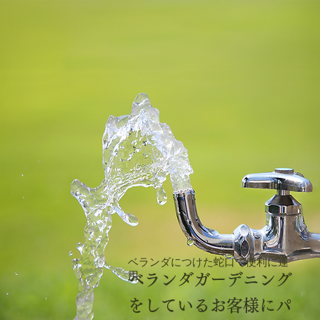
ベランダにつけた蛇口で便利に運
用
ベランダガーデニング
をしているお客様にパ