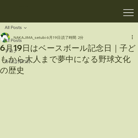
NAKAJIMA
All Posts
NAKAJIMA_setubi
6月19日
読了時間: 2分
All Posts
6月19日はベースボール記念日｜子ど
ブログ
もから大人まで夢中になる野球文化
今日は何の日
の歴史