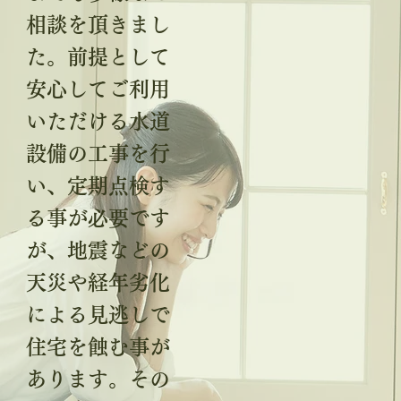
相談を頂きまし
た。前提として
安心してご利用
いただける水道
設備の工事を行
い、定期点検す
る事が必要です
が、地震などの
天災や経年劣化
による見逃しで
住宅を蝕む事が
あります。その