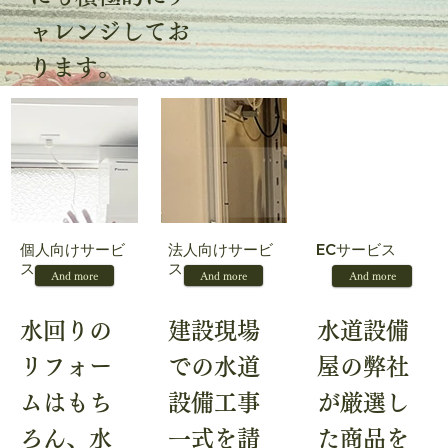
ャレンジしてお
ります。
法人向けサービ
個人向けサービ
ECサービス
ス
ス
And more
And more
And more
水回りの
建設現場
水道設備
リフォー
での水道
屋の弊社
ムはもち
設備工事
が厳選し
ろん、水
一式を請
た商品を