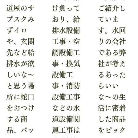
道屋のサ
け負って
ご紹介し
ブスクみ
おり、給
ていま
ずイロ
排水設備
す。水回
や、玄関
工事・空
りの会社
先など給
調設備工
である弊
排水が欲
事・換気
社が考え
しいな〜
設備工
るあった
と思う場
事・消防
らいい
所に蛇口
設備工事
な〜の生
をおつけ
などの水
活に密着
する商
道設備関
した商品
品、パッ
連工事は
をピック