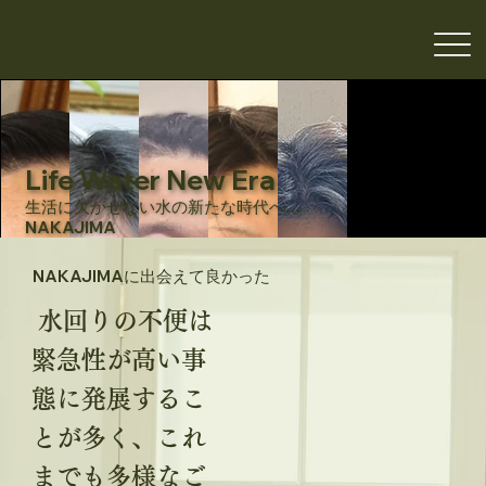
NAKAJIMA
Life Water New Era
生活に欠かせない水の新たな時代へ…
NAKAJIMA
NAKAJIMAに出会えて良かった
水回りの不便は
緊急性が高い事
態に発展するこ
とが多く、これ
までも多様なご