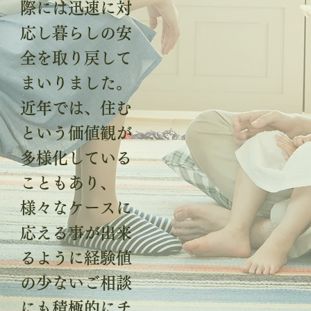
際には迅速に対
応し暮らしの安
全を取り戻して
まいりました。
近年では、住む
という価値観が
多様化している
こともあり、
様々なケースに
応える事が出来
るように経験値
の少ないご相談
にも積極的にチ